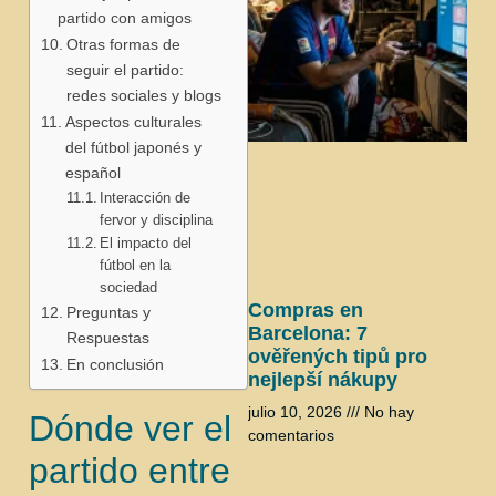
partido con amigos
Otras formas de
seguir el partido:
redes sociales y blogs
Aspectos culturales
del fútbol japonés y
j
español
Interacción de
fervor y disciplina
El impacto del
fútbol en la
sociedad
Compras en
Preguntas y
Barcelona: 7
Respuestas
ověřených tipů pro
En conclusión
nejlepší nákupy
julio 10, 2026
No hay
Dónde ver el
comentarios
partido entre