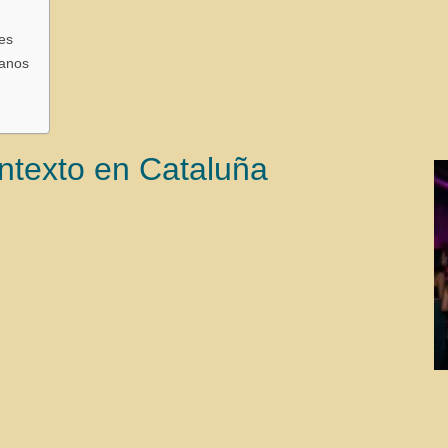
es
danos
ntexto en Cataluña