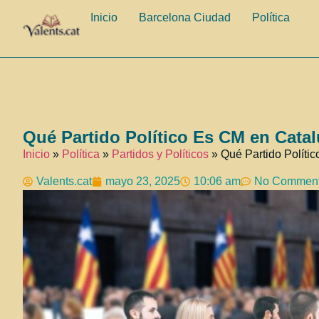
Inicio
Barcelona Ciudad
Política
Qué Partido Político Es CM en Cata
Inicio
»
Política
»
Partidos y Políticos
»
Qué Partido Políti
Valents.cat
mayo 23, 2025
10:06 am
No Commen