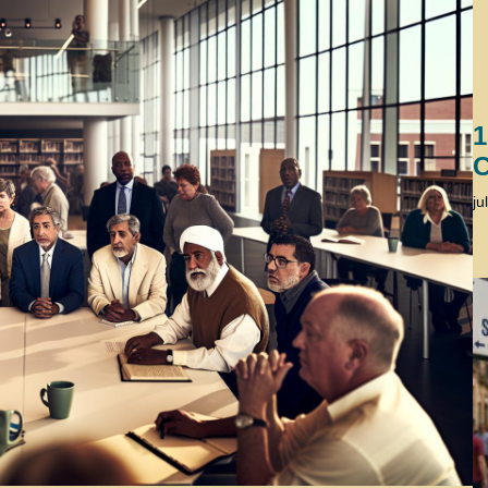
1
C
ju