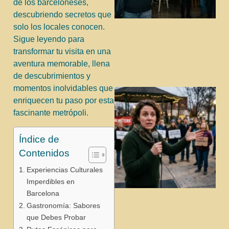
de los barceloneses,
descubriendo secretos que
solo los locales conocen.
Sigue leyendo para
transformar tu visita en una
aventura memorable, llena
de descubrimientos y
momentos inolvidables que
enriquecen tu paso por esta
fascinante metrópoli.
Índice de
Contenidos
Experiencias Culturales
Imperdibles en
j
Barcelona
Gastronomía: Sabores
que Debes Probar