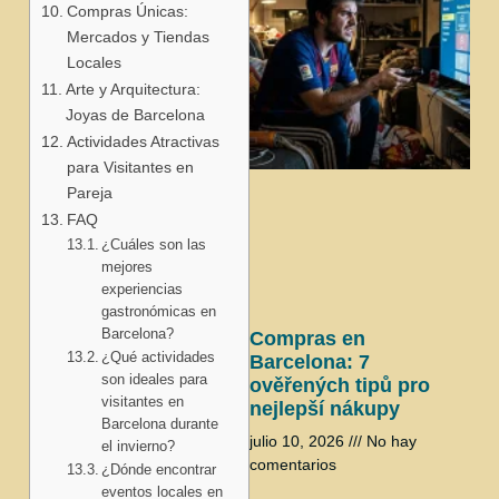
Compras Únicas:
Mercados y Tiendas
Locales
Arte y Arquitectura:
Joyas de Barcelona
Actividades Atractivas
para Visitantes en
j
Pareja
FAQ
¿Cuáles son las
mejores
experiencias
gastronómicas en
Barcelona?
Compras en
¿Qué actividades
Barcelona: 7
son ideales para
ověřených tipů pro
visitantes en
nejlepší nákupy
Barcelona durante
julio 10, 2026
No hay
el invierno?
comentarios
¿Dónde encontrar
eventos locales en