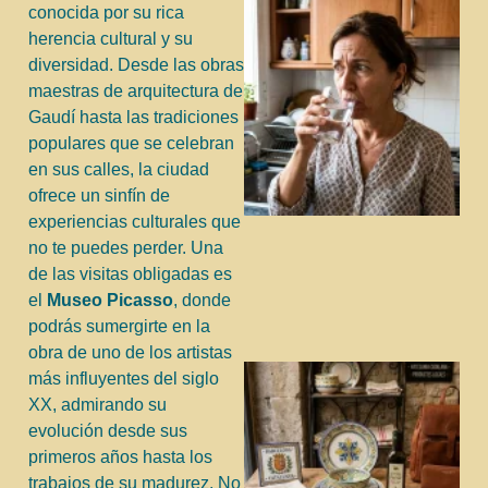
conocida por su rica
herencia cultural y su
diversidad. Desde las obras
maestras de arquitectura de
Gaudí hasta las tradiciones
populares que se celebran
en sus calles, la ciudad
ofrece un sinfín de
experiencias culturales que
no te puedes perder. Una
de las visitas obligadas es
el
Museo Picasso
, donde
podrás sumergirte en la
obra de uno de los artistas
más influyentes del siglo
XX, admirando su
evolución desde sus
primeros años hasta los
trabajos de su madurez. No