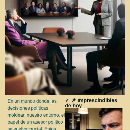
✓ 📌 Imprescindibles
En un mundo donde las
de hoy
decisiones políticas
moldean nuestro entorno, el
papel de un asesor político
se vuelve crucial. Estos