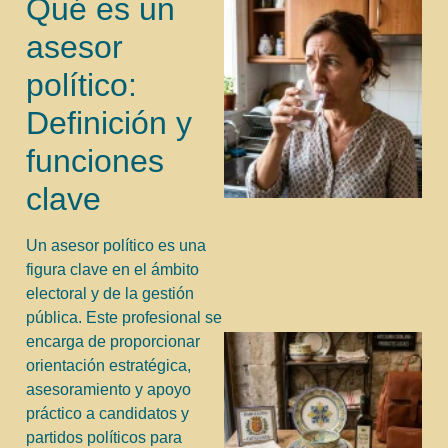
Qué es un
asesor
político:
Definición y
funciones
clave
Un asesor político es una
figura clave en el ámbito
electoral y de la gestión
pública. Este profesional se
encarga de proporcionar
orientación estratégica,
asesoramiento y apoyo
práctico a candidatos y
partidos políticos para