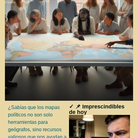
✓ 📌 Imprescindibles
¿Sabías que los mapas
de hoy
políticos no son solo
herramientas para
geógrafos, sino recursos
valiosos que nos ayudan a