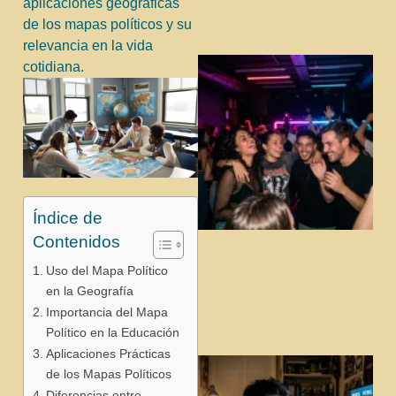
aplicaciones geográficas
de los mapas políticos y su
relevancia en la vida
cotidiana.
Índice de
Contenidos
j
Uso del Mapa Político
en la Geografía
Importancia del Mapa
Político en la Educación
Aplicaciones Prácticas
de los Mapas Políticos
Diferencias entre