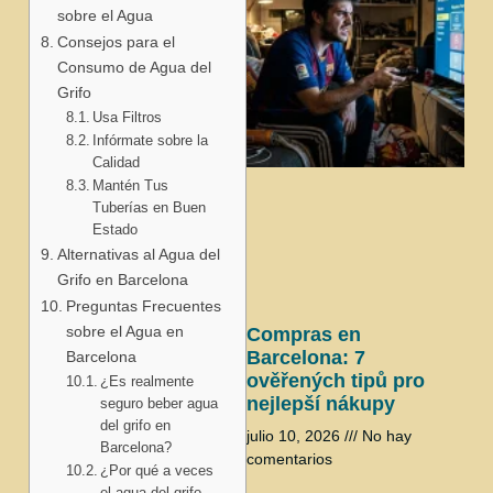
sobre el Agua
Consejos para el
Consumo de Agua del
Grifo
Usa Filtros
Infórmate sobre la
Calidad
j
Mantén Tus
Tuberías en Buen
Estado
Alternativas al Agua del
Grifo en Barcelona
Preguntas Frecuentes
sobre el Agua en
Compras en
Barcelona: 7
Barcelona
ověřených tipů pro
¿Es realmente
nejlepší nákupy
seguro beber agua
del grifo en
julio 10, 2026
No hay
Barcelona?
comentarios
¿Por qué a veces
el agua del grifo