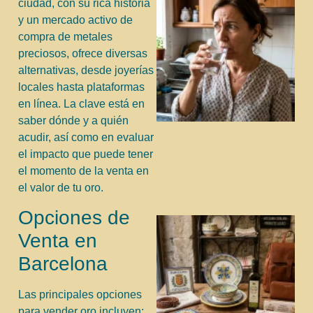
ciudad, con su rica historia
y un mercado activo de
compra de metales
preciosos, ofrece diversas
alternativas, desde joyerías
locales hasta plataformas
en línea. La clave está en
saber dónde y a quién
acudir, así como en evaluar
el impacto que puede tener
el momento de la venta en
el valor de tu oro.
Opciones de
Venta en
Barcelona
Las principales opciones
para vender oro incluyen: