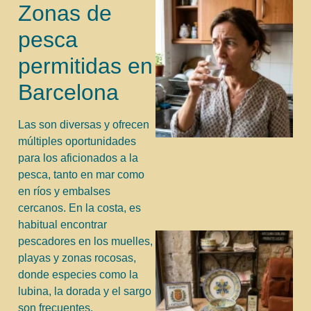
Zonas de
pesca
permitidas en
Barcelona
Las son diversas y ofrecen
múltiples oportunidades
para los aficionados a la
pesca, tanto en mar como
en ríos y embalses
cercanos. En la costa, es
habitual encontrar
pescadores en los muelles,
playas y zonas rocosas,
donde especies como la
lubina, la dorada y el sargo
son frecuentes.