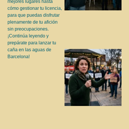
mejores lugares hasta
cómo gestionar tu licencia,
para que puedas disfrutar
plenamente de tu afición
sin preocupaciones.
¡Continúa leyendo y
prepárate para lanzar tu
caña en las aguas de
Barcelona!
j