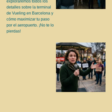
exploraremos todos los
detalles sobre la terminal
de Vueling en Barcelona y
cómo maximizar tu paso
por el aeropuerto. ¡No te lo
pierdas!
j