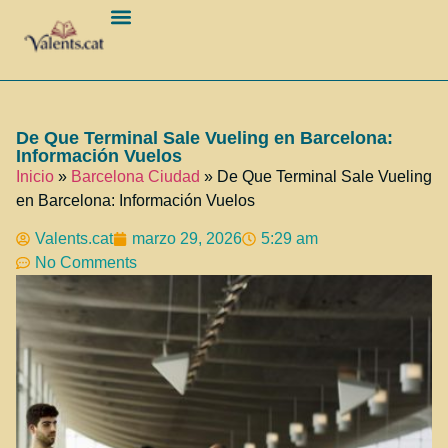
Barcelona Ciudad
De Que Terminal Sale Vueling en Barcelona:
Información Vuelos
Inicio
»
Barcelona Ciudad
»
De Que Terminal Sale Vueling
en Barcelona: Información Vuelos
Valents.cat
marzo 29, 2026
5:29 am
No Comments