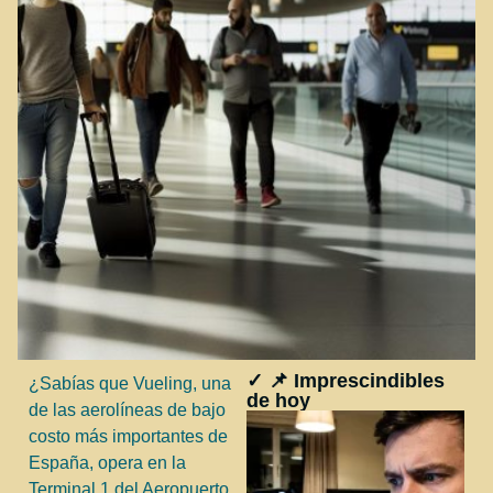
✓ 📌 Imprescindibles
¿Sabías que Vueling, una
de hoy
de las aerolíneas de bajo
costo más importantes de
España, opera en la
Terminal 1 del Aeropuerto