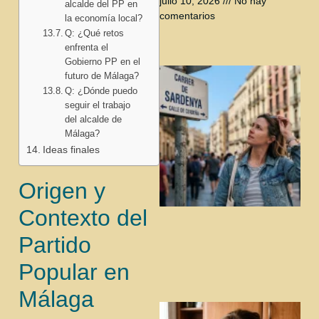
julio 10, 2026
No hay
alcalde del PP en
comentarios
la economía local?
Q: ¿Qué retos
enfrenta el
Gobierno PP en el
futuro de Málaga?
Q: ¿Dónde puedo
seguir el trabajo
del alcalde de
Málaga?
Ideas finales
Origen y
Contexto del
Partido
Popular en
Málaga