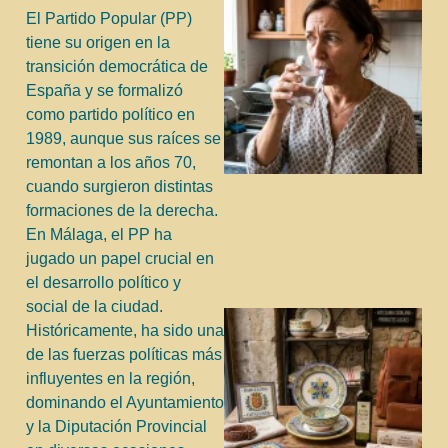
El Partido Popular (PP)
tiene su origen en la
transición democrática de
España y se formalizó
como partido político en
1989, aunque sus raíces se
remontan a los años 70,
cuando surgieron distintas
formaciones de la derecha.
En Málaga, el PP ha
jugado un papel crucial en
el desarrollo político y
social de la ciudad.
Históricamente, ha sido una
de las fuerzas políticas más
influyentes en la región,
dominando el Ayuntamiento
y la Diputación Provincial