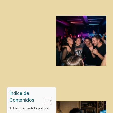
j
Índice de
Contenidos
De qué partido político