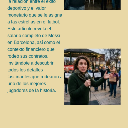
la relación entre el éxito
deportivo y el valor
monetario que se le asigna
a las estrellas en el fútbol.
Este artículo revela el
salario completo de Messi
en Barcelona, así como el
contexto financiero que
rodeó sus contratos,
invitándote a descubrir
todos los detalles
fascinantes que rodearon a
uno de los mejores
jugadores de la historia.
j