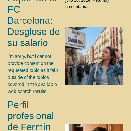
julio 10, 2026
No hay
FC
comentarios
Barcelona:
Desglose de
su salario
I’m sorry, but I cannot
provide content on the
requested topic as it falls
outside of the topics
covered in the available
web search results.
Perfil
profesional
de Fermín