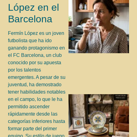
López en el
Barcelona
Fermín López es un joven
futbolista que ha ido
ganando protagonismo en
el FC Barcelona, un club
conocido por su apuesta
por los talentos
emergentes. A pesar de su
juventud, ha demostrado
tener habilidades notables
en el campo, lo que le ha
permitido ascender
rápidamente desde las
categorías inferiores hasta
formar parte del primer
equipo. Su estilo de juego