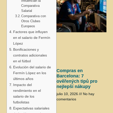
Influencian la
Comparativa
Salarial
Comparativa con
Otros Clubes
Europeos
Factores que influyen
j
en el salario de Fermín
López
Bonificaciones y
contratos adicionales
en el fútbol
Evolución del salario de
Compras en
Fermín López en los
Barcelona: 7
últimos años
ověřených tipů pro
Impacto del
nejlepší nákupy
rendimiento en el
julio 10, 2026
No hay
salario de los
comentarios
futbolistas
Expectativas salariales