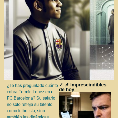
✓ 📌 Imprescindibles
¿Te has preguntado cuánto
de hoy
cobra Fermín López en el
FC Barcelona? Su salario
no solo refleja su talento
como futbolista, sino
también las dinámicas