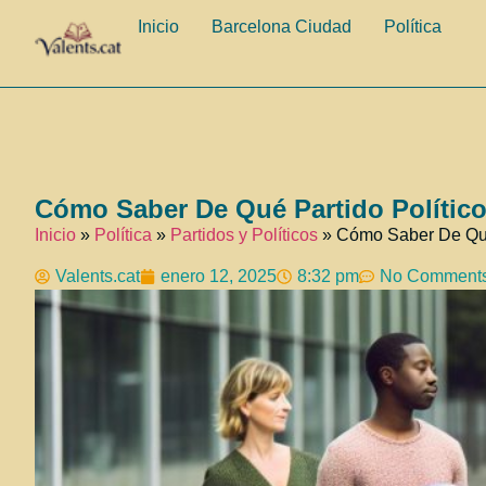
Inicio
Barcelona Ciudad
Política
Cómo Saber De Qué Partido Político 
Inicio
»
Política
»
Partidos y Políticos
»
Cómo Saber De Qué P
Valents.cat
enero 12, 2025
8:32 pm
No Comment