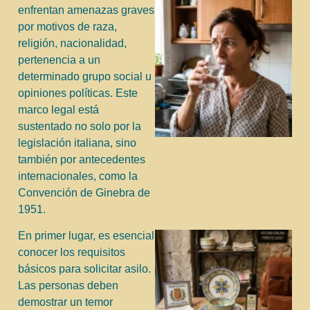
enfrentan amenazas graves
por motivos de raza,
religión, nacionalidad,
pertenencia a un
determinado grupo social u
opiniones políticas. Este
marco legal está
sustentado no solo por la
legislación italiana, sino
también por antecedentes
internacionales, como la
Convención de Ginebra de
1951.
En primer lugar, es esencial
conocer los requisitos
básicos para solicitar asilo.
Las personas deben
demostrar un temor