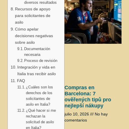
diversos resultados
Recursos de apoyo
para solicitantes de
asilo
Cómo apelar
decisiones negativas
sobre asilo
j
Documentación
necesaria
Proceso de revisión
Integración y vida en
Italia tras recibir asilo
FAQ
Compras en
¿Cuáles son los
derechos de los
Barcelona: 7
solicitantes de
ověřených tipů pro
asilo en Italia?
nejlepší nákupy
¿Qué hacer si me
julio 10, 2026
No hay
rechazan la
comentarios
solicitud de asilo
en Italia?