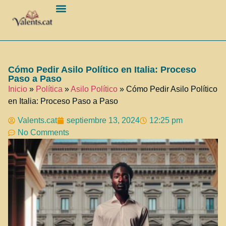
Barcelona Ciudad
Cómo Pedir Asilo Político en Italia: Proceso
Paso a Paso
Inicio
»
Política
»
Asilo Político
»
Cómo Pedir Asilo Político
en Italia: Proceso Paso a Paso
Valents.cat
septiembre 13, 2024
12:25 pm
No Comments