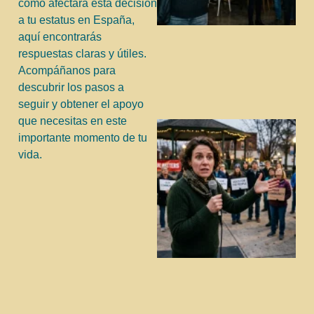
cómo afectará esta decisión
a tu estatus en España,
aquí encontrarás
respuestas claras y útiles.
Acompáñanos para
descubrir los pasos a
seguir y obtener el apoyo
que necesitas en este
importante momento de tu
vida.
j