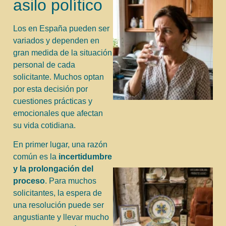
asilo político
Los en España pueden ser
variados y dependen en
gran medida de la situación
personal de cada
solicitante. Muchos optan
por esta decisión por
cuestiones prácticas y
emocionales que afectan
su vida cotidiana.
En primer lugar, una razón
común es la
incertidumbre
y la prolongación del
proceso
. Para muchos
solicitantes, la espera de
una resolución puede ser
angustiante y llevar mucho