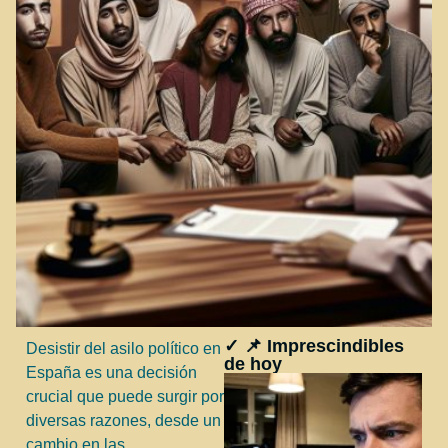
✓ 📌 Imprescindibles
Desistir del asilo político en
de hoy
España es una decisión
crucial que puede surgir por
diversas razones, desde un
cambio en las