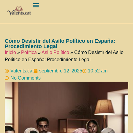
Barcelona Ciudad
Cómo Desistir del Asilo Político en España:
Procedimiento Legal
Inicio
»
Política
»
Asilo Político
»
Cómo Desistir del Asilo
Político en España: Procedimiento Legal
Valents.cat
septiembre 12, 2025
10:52 am
No Comments