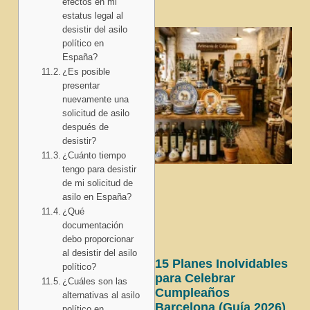
efectos en mi
estatus legal al
desistir del asilo
político en
España?
¿Es posible
presentar
nuevamente una
solicitud de asilo
después de
desistir?
¿Cuánto tiempo
tengo para desistir
de mi solicitud de
asilo en España?
¿Qué
documentación
debo proporcionar
al desistir del asilo
15 Planes Inolvidables
político?
para Celebrar
¿Cuáles son las
Cumpleaños
alternativas al asilo
Barcelona (Guía 2026)
político en