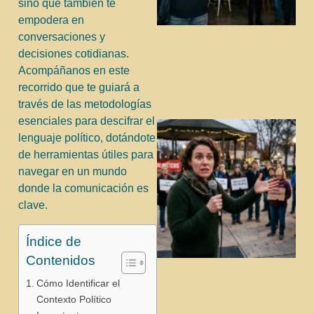
sino que también te
empodera en
conversaciones y
decisiones cotidianas.
Acompáñanos en este
recorrido que te guiará a
través de las metodologías
esenciales para descifrar el
lenguaje político, dotándote
de herramientas útiles para
navegar en un mundo
donde la comunicación es
clave.
Índice de
Contenidos
j
Cómo Identificar el
Contexto Político