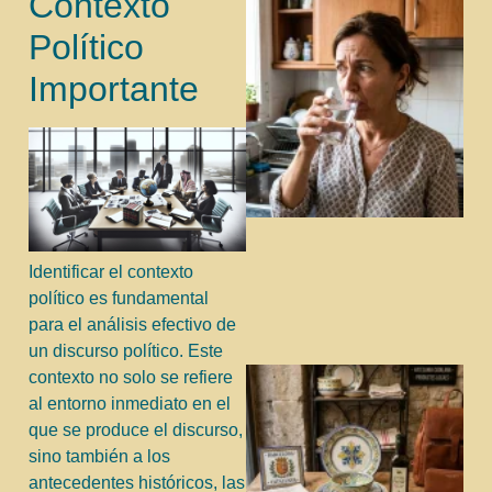
Contexto
Político
Importante
Identificar el contexto
político es fundamental
para el análisis efectivo de
un discurso político. Este
contexto no solo se refiere
al entorno inmediato en el
que se produce el discurso,
sino también a los
antecedentes históricos, las