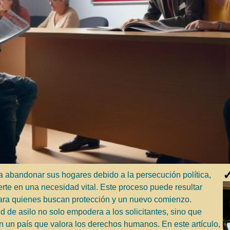
✓
abandonar sus hogares debido a la persecución política,
erte en una necesidad vital. Este proceso puede resultar
para quienes buscan protección y un nuevo comienzo.
d de asilo no solo empodera a los solicitantes, sino que
en un país que valora los derechos humanos. En este artículo,