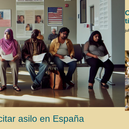
C
t
ju
citar asilo en España