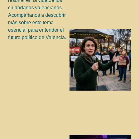
resonar en la vida de los
ciudadanos valencianos.
Acompáñanos a descubrir
más sobre este tema
esencial para entender el
futuro político de Valencia.
j